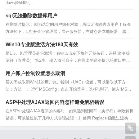
dows验证即可...
sql无法删除数据库用户
在删除时提示：因为选定的用户拥有对象，所以无法除去该用户！解决
方法如下：1.打开企业管理器，展开服务器，右键点击本地服器，属性2.
选择常规窗口选择 服务器设置窗口，将 允许对系统目录直接进行修改
Win10专业版激活方法180天有效
选上，确定。4.展开数据库，看到数据库系统表 sysusers ，右键--打开
表--返回所有行5.选择数...
第1步、以管理员身份激活：右键点击左下角的开始按钮，选择“命令提
示符（管理员）”第2步、输入激活命令：在弹出的命令提示符窗口中，
输入以下命令并按回车键：slmgr/ipk W269N-WFGWX-YVC9B-4J6C9-T
用户账户控制设置怎么取消
83GX第3步、设置KMS服务器：继续输入以下命令并按回车键：slmgr/s
k...
要关闭或取消Win11的用户账户控制（UAC）设置，可以采取以下方
法：方法一： 运行MSConfig：点击开始菜单，选择“运行”。输入“MSCo
nfig”并回车。在弹出的系统配置窗口中，点击进入“工具”选项卡。找到并
ASP中处理AJAX返回内容怎样避免解析错误
点击“更改UAC设置”，然后点击下方的“启动”。将滑块滑动到“从不通知”
位...
在ASP中处理AJAX返回的内容时，如果遇到硬回车（换行符）导致解析
错误，可以通过以下几种方式合理处理：1. 使用 Replace 函数过滤换行
符如果返回的是纯文本或JSON字符串，但包含换行符影响解析，可以先
用 Replace 替换掉换行符：<%Dim jsonStrjsonStr = Re...