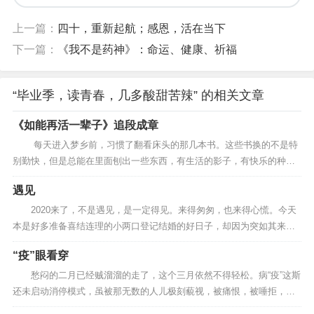
上一篇：
四十，重新起航；感恩，活在当下
下一篇：
《我不是药神》：命运、健康、祈福
“毕业季，读青春，几多酸甜苦辣” 的相关文章
《如能再活一辈子》追段成章
每天进入梦乡前，习惯了翻看床头的那几本书。这些书换的不是特
别勤快，但是总能在里面刨出一些东西，有生活的影子，有快乐的种
子，也有辛酸的泪水。她能让自己恍然大悟，也能体验到作者的设身处
遇见
地，会有撕心裂肺的痛感，还能独辟幽径，落得安好。 读过一篇Er
ma Bombeck的《如能再活一辈子》...
2020来了，不是遇见，是一定得见。来得匆匆，也来得心慌。今天
本是好多准备喜结连理的小两口登记结婚的好日子，却因为突如其来的
新型冠状病毒疫情，彻底改变了，看着这对称的2、0数字组合，想想，
“疫”眼看穿
若是拼凑一下脑子里的小段子，写写，也可成就一篇特殊时刻的日志
吧！ 遇见，这是儿子今天完成的假期作文题目，如...
愁闷的二月已经贼溜溜的走了，这个三月依然不得轻松。病“疫”这斯
还未启动消停模式，虽被那无数的人儿极刻藐视，被痛恨，被唾拒，它
却变着花样，猖獗不止。 终究，“疫”将终结，“疫”去不复返。只是