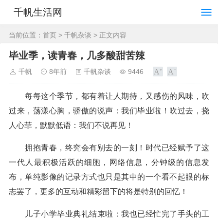
千帆生活网
当前位置：
首页
>
千帆杂谈
> 正文内容
毕业季，读青春，几多酸甜苦辣
千帆
8年前
千帆杂谈
9446
每每这个季节，都有着让人期待，又感伤的风味，吹
过来，荡漾心胸，骄傲的说声：我们毕业啦！吹过去，挠
人心菲，默默低语：我们不说再见！
拥抱青春，终究会有别去的一刻！时代已经赋予了这
一代人最积极活跃的细胞，网络信息，分钟级的信息发
布，单纯影像的记录方式也只是其中的一个看不起眼的标
志罢了，更多的互动和精彩留下的将是特别的回忆！
儿子小学毕业典礼结束啦：我也已经忙完了手头的工