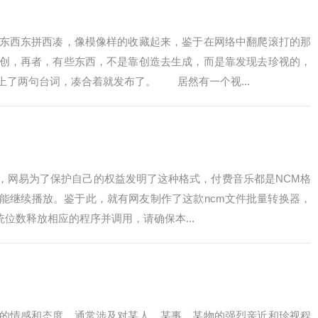
西东拼西凑，像模像样的收藏起来，鉴于在网络中翻爬滚打的那
创，再者，有些东西，不是靠创造去生成，而是靠发现去珍视的，
上了两句台词，凑合着就发布了。 居然有一个视...
，网易为了保护自己的权益发明了这种格式，付费音乐都是NCM格
能继续播放。鉴于此，就有网友制作了这款ncm文件批量转换器，
统位数释放相应的程序并调用，请确保本...
情感和态度，通常涉及对某人、某事、某物的强烈亲近和珍视程