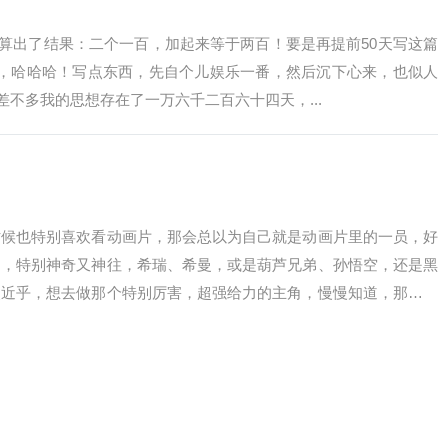
出了结果：二个一百，加起来等于两百！要是再提前50天写这篇
”，哈哈哈！写点东西，先自个儿娱乐一番，然后沉下心来，也似人
不多我的思想存在了一万六千二百六十四天，...
也特别喜欢看动画片，那会总以为自己就是动画片里的一员，好
己，特别神奇又神往，希瑞、希曼，或是葫芦兄弟、孙悟空，还是黑
点近乎，想去做那个特别厉害，超强给力的主角，慢慢知道，那只是
一部《没头脑...
稿箱，居然躺了四篇，代表着一个个时间点的思想和情绪：《攻