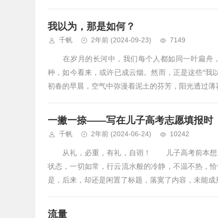
我以为，那是如何？
千帆
2年前
(2024-09-23)
7149
在岁月的长河中，我们每个人都如同一叶扁舟，
种，如今看来，或许已成云烟。然而，正是这些“
初春的早晨，空气中弥漫着泥土的芬芳，阳光透过薄雾
一撇一捺——写在儿子高考志愿填报时
千帆
2年前
(2024-06-24)
10242
从礼，必重，有礼，自诩！ 儿子高考前本想好
状态，一切如常，行云流水般的冷静，不温不热，恰
是，后来，却还是闲置了标题，落寞了内容，未能成
流量