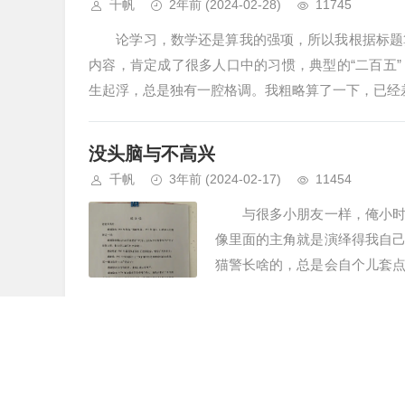
千帆
2年前
(2024-02-28)
11745
论学习，数学还是算我的强项，所以我根据标题算
内容，肯定成了很多人口中的习惯，典型的“二百五
生起浮，总是独有一腔格调。我粗略算了一下，已经差
没头脑与不高兴
千帆
3年前
(2024-02-17)
11454
与很多小朋友一样，俺小时候
像里面的主角就是演绎得我自
猫警长啥的，总是会自个儿套
梦，好玩幼稚的初心。 只是有
半生半世
千帆
3年前
(2024-02-09)
11168
已经很长时间没完整地写一段内容了，看了看草