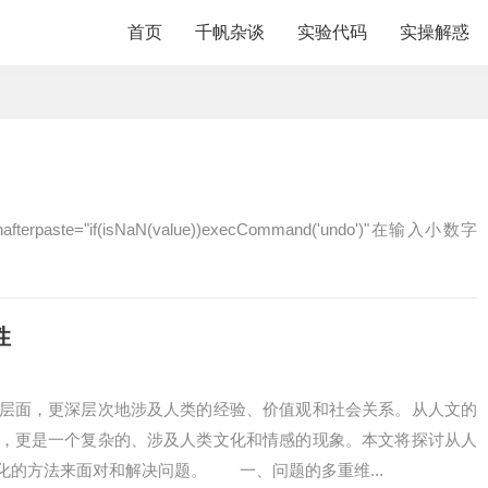
首页
千帆杂谈
实验代码
实操解惑
 onafterpaste="if(isNaN(value))execCommand('undo')"在输入小数字
性
面，更深层次地涉及人类的经验、价值观和社会关系。从人文的
，更是一个复杂的、涉及人类文化和情感的现象。本文将探讨从人
化的方法来面对和解决问题。 一、问题的多重维...