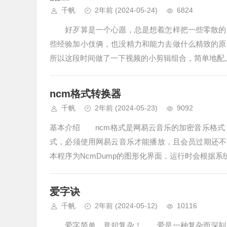
千帆
2年前
(2024-05-24)
6824
好歹算是一个心愿，总是想着怎样把一些零散的东
些经验加小伎俩，也没精力和能力去做什么精致的原
所以这段时间做了一下视频的小剪辑组合，简单地配
ncm格式转换器
千帆
2年前
(2024-05-23)
9092
基本介绍 ncm格式是网易云音乐的加密音乐格式
式，必须使用网易云音乐才能播放，且会员过期还不
本程序为NcmDump的图形化界面，运行时会根据系
爱字诀
千帆
2年前
(2024-05-12)
10116
爱字简单，意却复杂！ 爱是一种复杂而深刻的